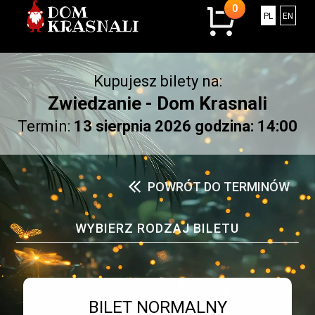
0
0
Polski
Engli
PL
EN
sztuk
w
koszyku.
Kupujesz bilety na:
Łączna
kwota:
Zwiedzanie - Dom Krasnali
0.00
Termin:
13 sierpnia 2026 godzina: 14:00
złotych
POWRÓT DO TERMINÓW
WYBIERZ RODZAJ BILETU
Bilet numer 1
Typ
BILET NORMALNY