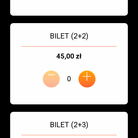
Bilet numer 3
Typ
BILET (2+2)
biletu:
Typ
Cena
45,00 zł
-
miejsca:
jednostkowa:
+
Bilet numer 4
Typ
BILET (2+3)
biletu: