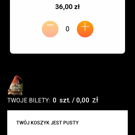
Typ
Cena
36,00 zł
-
miejsca:
jednostkowa:
+
zł
0
szt.
/
0,00
TWOJE BILETY:
UWAGA:
TWÓJ KOSZYK JEST PUSTY