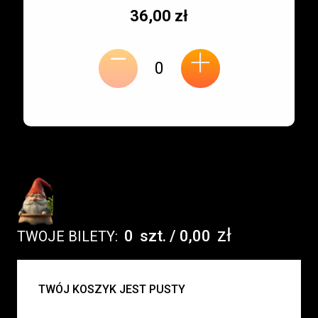
Typ
Cena
36,00 zł
-
miejsca:
jednostkowa:
+
zł
0
szt.
/
0,00
TWOJE BILETY:
UWAGA:
TWÓJ KOSZYK JEST PUSTY