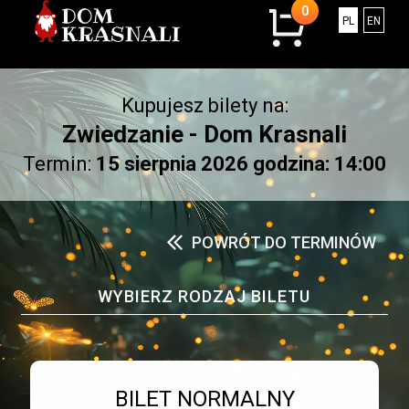
0
0
Polski
Engli
PL
EN
sztuk
w
koszyku.
Kupujesz bilety na:
Łączna
kwota:
Zwiedzanie - Dom Krasnali
0.00
Termin:
15 sierpnia 2026 godzina: 14:00
złotych
POWRÓT DO TERMINÓW
WYBIERZ RODZAJ BILETU
Bilet numer 1
Typ
BILET NORMALNY