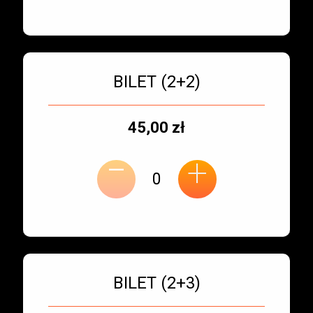
Bilet numer 3
Typ
BILET (2+2)
biletu:
Typ
Cena
45,00 zł
-
miejsca:
jednostkowa:
+
Bilet numer 4
Typ
BILET (2+3)
biletu: