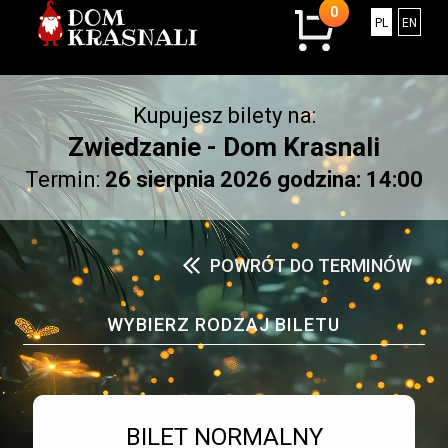
0
0
Polski
Engli
PL
EN
sztuk
w
koszyku.
Kupujesz bilety na:
Łączna
kwota:
Zwiedzanie - Dom Krasnali
0.00
Termin:
26 sierpnia 2026 godzina: 14:00
złotych
POWRÓT DO TERMINÓW
WYBIERZ RODZAJ BILETU
Bilet numer 1
Typ
BILET NORMALNY