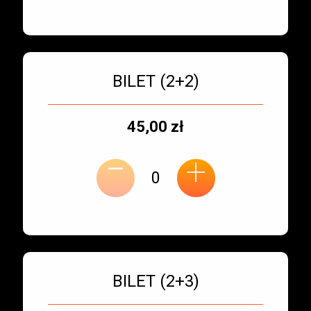
Bilet numer 3
Typ
BILET (2+2)
biletu:
Typ
Cena
45,00 zł
-
miejsca:
jednostkowa:
+
Bilet numer 4
Typ
BILET (2+3)
biletu: