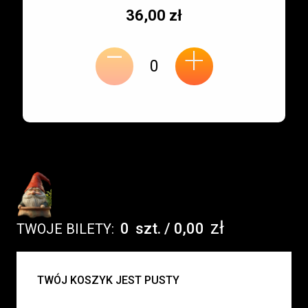
Typ
Cena
36,00 zł
-
miejsca:
jednostkowa:
+
zł
0
szt.
/
0,00
TWOJE BILETY:
UWAGA:
TWÓJ KOSZYK JEST PUSTY