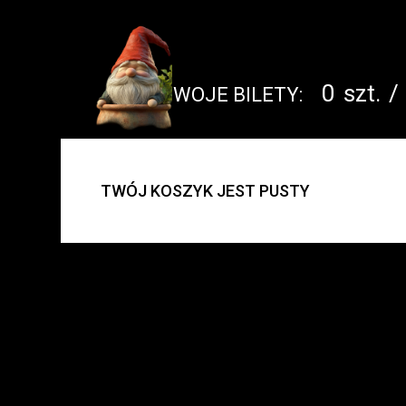
0
szt.
/
TWOJE BILETY:
UWAGA:
TWÓJ KOSZYK JEST PUSTY