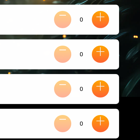
-
+
-
+
-
+
-
+