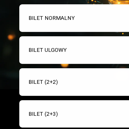
Bilet numer 1
Typ
BILET NORMALNY
biletu:
Bilet numer 2
Typ
BILET ULGOWY
biletu:
Bilet numer 3
Typ
BILET (2+2)
biletu:
Bilet numer 4
Typ
BILET (2+3)
biletu: