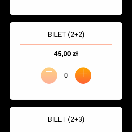
Bilet numer 3
Typ
BILET (2+2)
biletu:
Typ
Cena
45,00 zł
-
miejsca:
jednostkowa:
+
Bilet numer 4
Typ
BILET (2+3)
biletu: