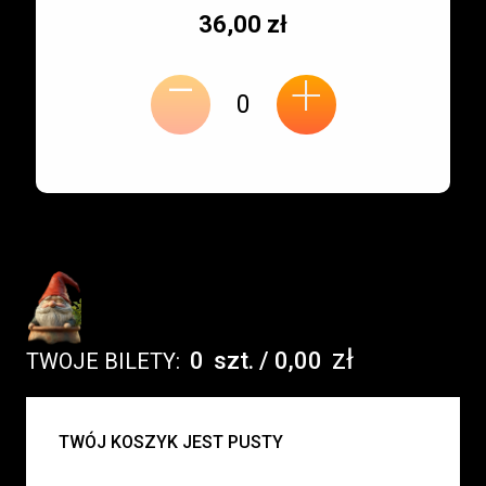
Typ
Cena
36,00 zł
-
miejsca:
jednostkowa:
+
zł
0
szt.
/
0,00
TWOJE BILETY:
UWAGA:
TWÓJ KOSZYK JEST PUSTY