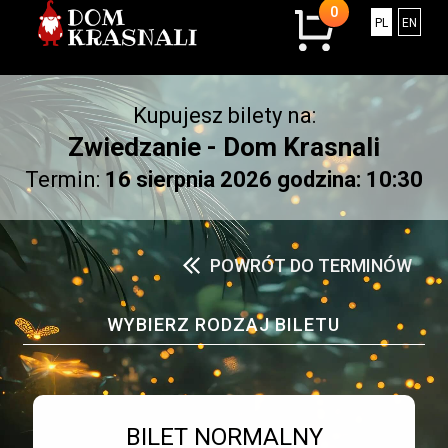
0
0
Polski
Engli
PL
EN
sztuk
w
koszyku.
Kupujesz bilety na:
Łączna
kwota:
Zwiedzanie - Dom Krasnali
0.00
Termin:
16 sierpnia 2026 godzina: 10:30
złotych
POWRÓT DO TERMINÓW
WYBIERZ RODZAJ BILETU
Bilet numer 1
Typ
BILET NORMALNY