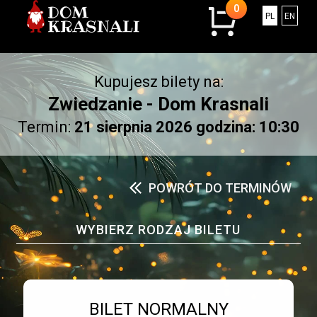
0
0
Polski
Engli
PL
EN
sztuk
w
koszyku.
Kupujesz bilety na:
Łączna
kwota:
Zwiedzanie - Dom Krasnali
0.00
Termin:
21 sierpnia 2026 godzina: 10:30
złotych
POWRÓT DO TERMINÓW
WYBIERZ RODZAJ BILETU
Bilet numer 1
Typ
BILET NORMALNY