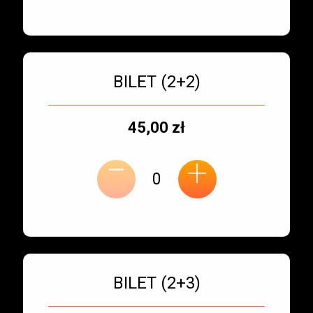
Bilet numer 3
Typ
BILET (2+2)
biletu:
Typ
Cena
45,00 zł
-
miejsca:
jednostkowa:
+
Bilet numer 4
Typ
BILET (2+3)
biletu: