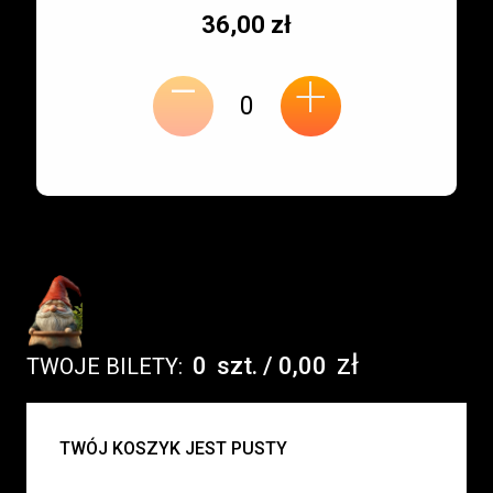
Typ
Cena
36,00 zł
-
miejsca:
jednostkowa:
+
zł
0
szt.
/
0,00
TWOJE BILETY:
UWAGA:
TWÓJ KOSZYK JEST PUSTY