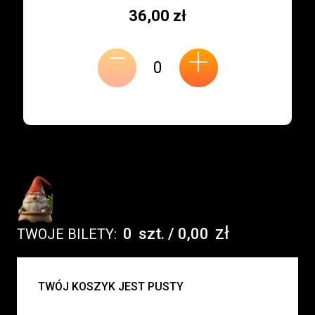
Typ
Cena
36,00 zł
-
miejsca:
jednostkowa:
+
zł
0
szt.
/
0,00
TWOJE BILETY:
UWAGA:
TWÓJ KOSZYK JEST PUSTY