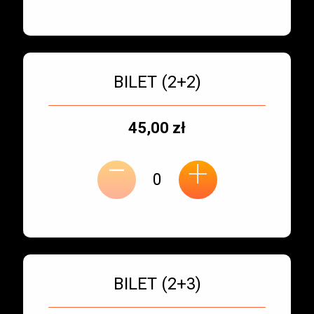
Bilet numer 3
Typ
BILET (2+2)
biletu:
Typ
Cena
45,00 zł
-
miejsca:
jednostkowa:
+
Bilet numer 4
Typ
BILET (2+3)
biletu: