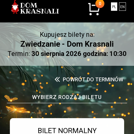
0
0
Polski
Engli
PL
EN
sztuk
w
koszyku.
Kupujesz bilety na:
Łączna
kwota:
Zwiedzanie - Dom Krasnali
0.00
Termin:
30 sierpnia 2026 godzina: 10:30
złotych
POWRÓT DO TERMINÓW
WYBIERZ RODZAJ BILETU
Bilet numer 1
Typ
BILET NORMALNY