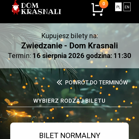
0
0
Polski
Engli
PL
EN
sztuk
w
koszyku.
Kupujesz bilety na:
Łączna
kwota:
Zwiedzanie - Dom Krasnali
0.00
Termin:
16 sierpnia 2026 godzina: 11:30
złotych
POWRÓT DO TERMINÓW
WYBIERZ RODZAJ BILETU
Bilet numer 1
Typ
BILET NORMALNY