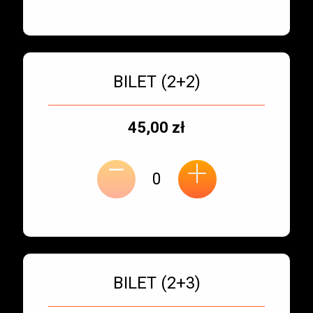
Bilet numer 3
Typ
BILET (2+2)
biletu:
Typ
Cena
45,00 zł
-
miejsca:
jednostkowa:
+
Bilet numer 4
Typ
BILET (2+3)
biletu: