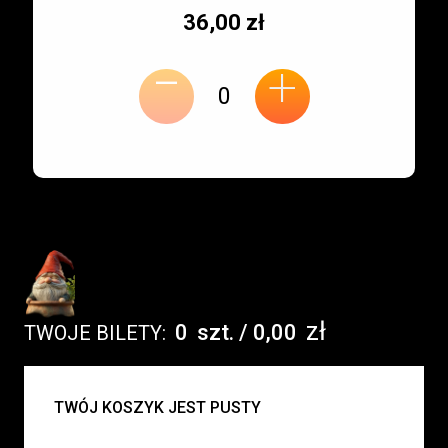
Typ
Cena
36,00 zł
-
miejsca:
jednostkowa:
+
zł
0
szt.
/
0,00
TWOJE BILETY:
UWAGA:
TWÓJ KOSZYK JEST PUSTY