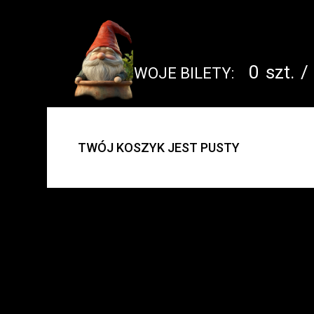
0
szt.
/
TWOJE BILETY:
UWAGA:
TWÓJ KOSZYK JEST PUSTY