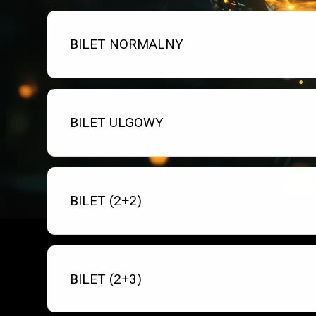
Bilet numer 1
Typ
BILET NORMALNY
biletu:
Bilet numer 2
Typ
BILET ULGOWY
biletu:
Bilet numer 3
Typ
BILET (2+2)
biletu:
Bilet numer 4
Typ
BILET (2+3)
biletu: