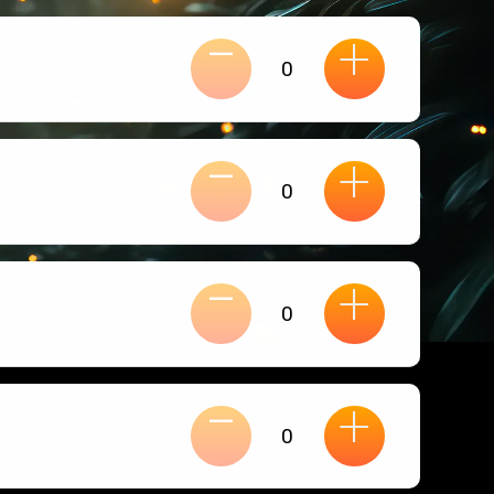
-
+
-
+
-
+
-
+