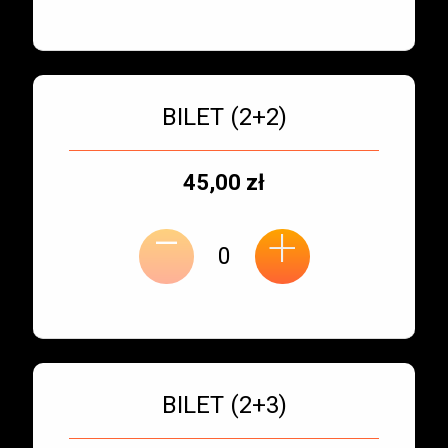
Bilet numer 3
Typ
BILET (2+2)
biletu:
Typ
Cena
45,00 zł
-
miejsca:
jednostkowa:
+
Bilet numer 4
Typ
BILET (2+3)
biletu: