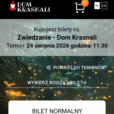
0
0
Polski
Engli
PL
EN
sztuk
w
koszyku.
Kupujesz bilety na:
Łączna
kwota:
Zwiedzanie - Dom Krasnali
0.00
Termin:
24 sierpnia 2026 godzina: 11:30
złotych
POWRÓT DO TERMINÓW
WYBIERZ RODZAJ BILETU
Bilet numer 1
Typ
BILET NORMALNY