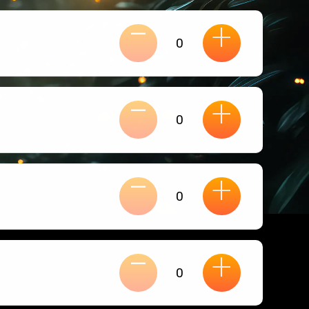
-
+
-
+
-
+
-
+