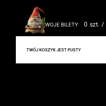
0
szt.
/
TWOJE BILETY:
UWAGA:
TWÓJ KOSZYK JEST PUSTY