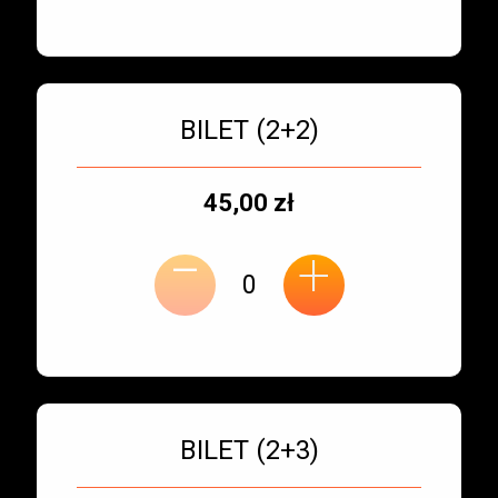
Bilet numer 3
Typ
BILET (2+2)
biletu:
Typ
Cena
45,00 zł
-
miejsca:
jednostkowa:
+
Bilet numer 4
Typ
BILET (2+3)
biletu: