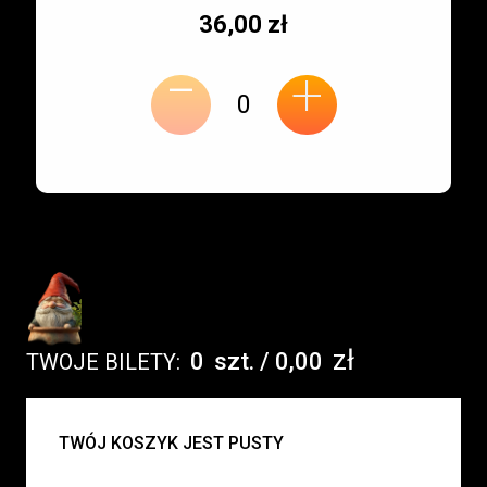
Typ
Cena
36,00 zł
-
miejsca:
jednostkowa:
+
zł
0
szt.
/
0,00
TWOJE BILETY:
UWAGA:
TWÓJ KOSZYK JEST PUSTY