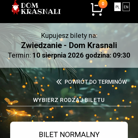
0
0
Polski
Engli
PL
EN
sztuk
w
koszyku.
Kupujesz bilety na:
Łączna
kwota:
Zwiedzanie - Dom Krasnali
0.00
Termin:
10 sierpnia 2026 godzina: 09:30
złotych
POWRÓT DO TERMINÓW
WYBIERZ RODZAJ BILETU
Bilet numer 1
Typ
BILET NORMALNY