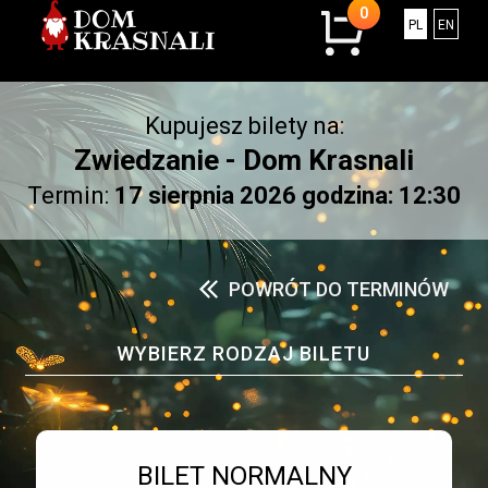
0
0
Polski
Engli
PL
EN
sztuk
w
koszyku.
Kupujesz bilety na:
Łączna
kwota:
Zwiedzanie - Dom Krasnali
0.00
Termin:
17 sierpnia 2026 godzina: 12:30
złotych
POWRÓT DO TERMINÓW
WYBIERZ RODZAJ BILETU
Bilet numer 1
Typ
BILET NORMALNY