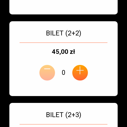
Bilet numer 3
Typ
BILET (2+2)
biletu:
Typ
Cena
45,00 zł
-
miejsca:
jednostkowa:
+
Bilet numer 4
Typ
BILET (2+3)
biletu: