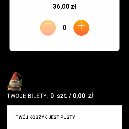
Typ
Cena
36,00 zł
-
miejsca:
jednostkowa:
+
zł
0
szt.
/
0,00
TWOJE BILETY:
UWAGA:
TWÓJ KOSZYK JEST PUSTY