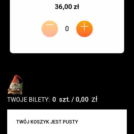
Typ
Cena
36,00 zł
-
miejsca:
jednostkowa:
+
zł
0
szt.
/
0,00
TWOJE BILETY:
UWAGA:
TWÓJ KOSZYK JEST PUSTY