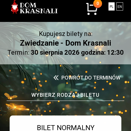
0
0
Polski
Engli
PL
EN
sztuk
w
koszyku.
Kupujesz bilety na:
Łączna
kwota:
Zwiedzanie - Dom Krasnali
0.00
Termin:
30 sierpnia 2026 godzina: 12:30
złotych
POWRÓT DO TERMINÓW
WYBIERZ RODZAJ BILETU
Bilet numer 1
Typ
BILET NORMALNY