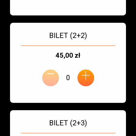
Bilet numer 3
Typ
BILET (2+2)
biletu:
Typ
Cena
45,00 zł
-
miejsca:
jednostkowa:
+
Bilet numer 4
Typ
BILET (2+3)
biletu: