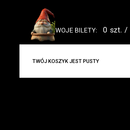
0
szt.
/
TWOJE BILETY:
UWAGA:
TWÓJ KOSZYK JEST PUSTY