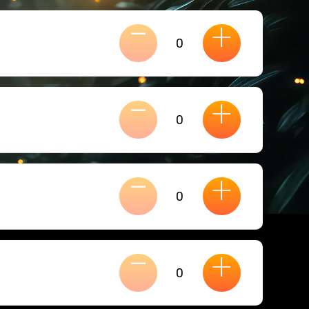
-
+
-
+
-
+
-
+