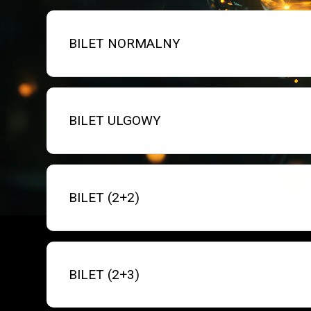
Bilet numer 1
Typ
BILET NORMALNY
biletu:
Bilet numer 2
Typ
BILET ULGOWY
biletu:
Bilet numer 3
Typ
BILET (2+2)
biletu:
Bilet numer 4
Typ
BILET (2+3)
biletu: