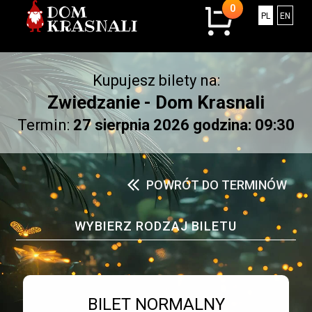
0
0
Polski
Engli
PL
EN
sztuk
w
koszyku.
Kupujesz bilety na:
Łączna
kwota:
Zwiedzanie - Dom Krasnali
0.00
Termin:
27 sierpnia 2026 godzina: 09:30
złotych
POWRÓT DO TERMINÓW
WYBIERZ RODZAJ BILETU
Bilet numer 1
Typ
BILET NORMALNY