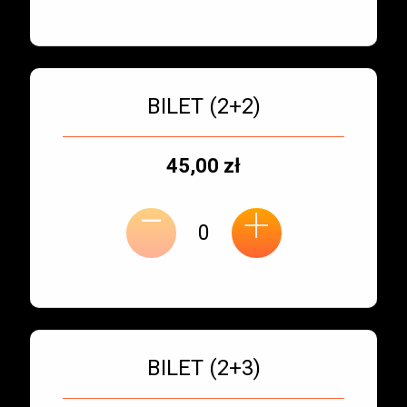
Bilet numer 3
Typ
BILET (2+2)
biletu:
Typ
Cena
45,00 zł
-
miejsca:
jednostkowa:
+
Bilet numer 4
Typ
BILET (2+3)
biletu: