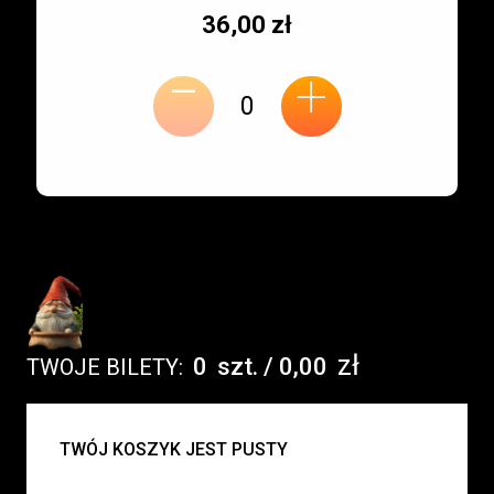
Typ
Cena
36,00 zł
-
miejsca:
jednostkowa:
+
zł
0
szt.
/
0,00
TWOJE BILETY:
UWAGA:
TWÓJ KOSZYK JEST PUSTY