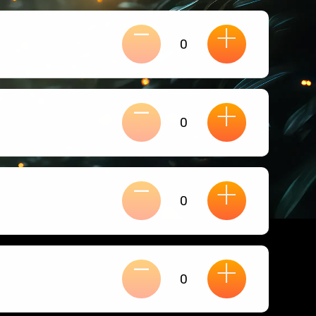
-
+
-
+
-
+
-
+