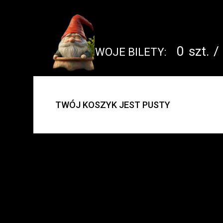
0
szt.
/
TWOJE BILETY:
UWAGA:
TWÓJ KOSZYK JEST PUSTY