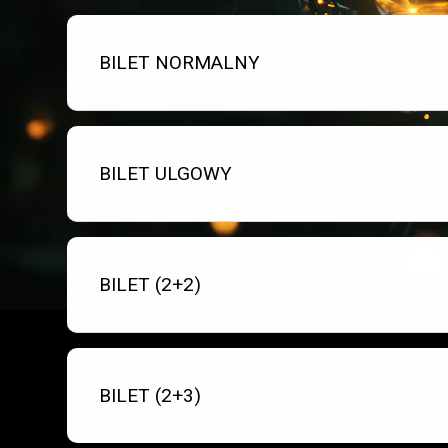
Bilet numer 1
Typ
BILET NORMALNY
biletu:
Bilet numer 2
Typ
BILET ULGOWY
biletu:
Bilet numer 3
Typ
BILET (2+2)
biletu:
Bilet numer 4
Typ
BILET (2+3)
biletu: