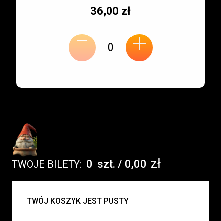
Typ
Cena
36,00 zł
-
miejsca:
jednostkowa:
+
zł
0
szt.
/
0,00
TWOJE BILETY:
UWAGA:
TWÓJ KOSZYK JEST PUSTY