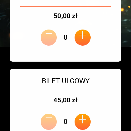
biletu:
Cena
50,00 zł
-
jednostkowa:
+
Bilet numer 2
Typ
BILET ULGOWY
biletu:
Typ
Cena
45,00 zł
-
miejsca:
jednostkowa:
+