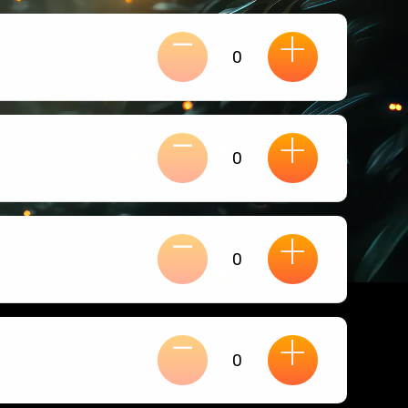
-
+
-
+
-
+
-
+