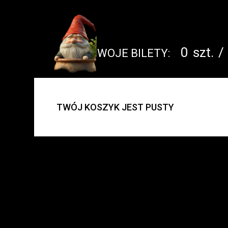
0
szt.
/
TWOJE BILETY:
UWAGA:
TWÓJ KOSZYK JEST PUSTY