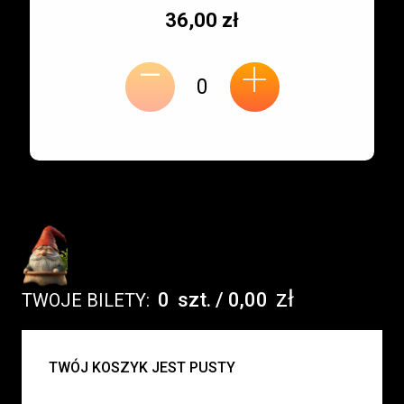
Typ
Cena
36,00 zł
-
miejsca:
jednostkowa:
+
zł
0
szt.
/
0,00
TWOJE BILETY:
UWAGA:
TWÓJ KOSZYK JEST PUSTY