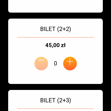
Bilet numer 3
Typ
BILET (2+2)
biletu:
Typ
Cena
45,00 zł
-
miejsca:
jednostkowa:
+
Bilet numer 4
Typ
BILET (2+3)
biletu: