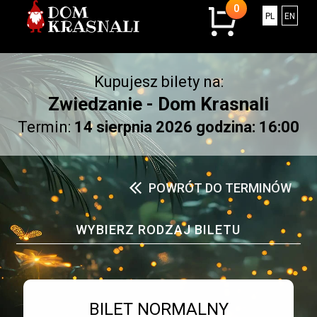
0
0
Polski
Engli
PL
EN
sztuk
w
koszyku.
Kupujesz bilety na:
Łączna
kwota:
Zwiedzanie - Dom Krasnali
0.00
Termin:
14 sierpnia 2026 godzina: 16:00
złotych
POWRÓT DO TERMINÓW
WYBIERZ RODZAJ BILETU
Bilet numer 1
Typ
BILET NORMALNY