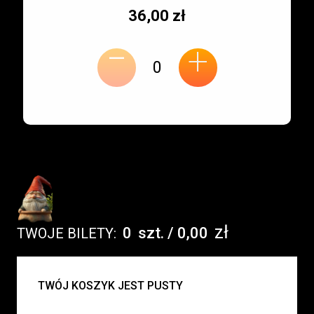
Typ
Cena
36,00 zł
-
miejsca:
jednostkowa:
+
zł
0
szt.
/
0,00
TWOJE BILETY:
UWAGA:
TWÓJ KOSZYK JEST PUSTY