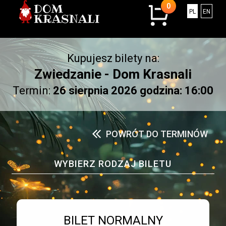
0
0
Polski
Engli
PL
EN
sztuk
w
koszyku.
Kupujesz bilety na:
Łączna
kwota:
Zwiedzanie - Dom Krasnali
0.00
Termin:
26 sierpnia 2026 godzina: 16:00
złotych
POWRÓT DO TERMINÓW
WYBIERZ RODZAJ BILETU
Bilet numer 1
Typ
BILET NORMALNY