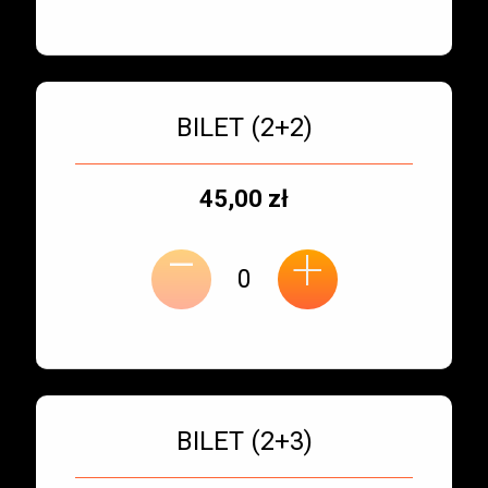
Bilet numer 3
Typ
BILET (2+2)
biletu:
Typ
Cena
45,00 zł
-
miejsca:
jednostkowa:
+
Bilet numer 4
Typ
BILET (2+3)
biletu: