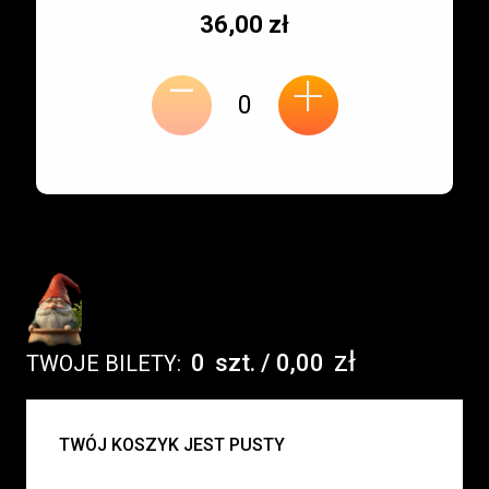
Typ
Cena
36,00 zł
-
miejsca:
jednostkowa:
+
zł
0
szt.
/
0,00
TWOJE BILETY:
UWAGA:
TWÓJ KOSZYK JEST PUSTY