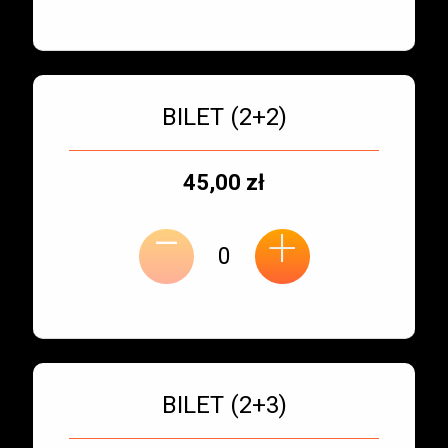
Bilet numer 3
Typ
BILET (2+2)
biletu:
Typ
Cena
45,00 zł
-
miejsca:
jednostkowa:
+
Bilet numer 4
Typ
BILET (2+3)
biletu: