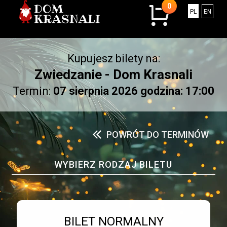
0
0
Polski
Engli
PL
EN
sztuk
w
koszyku.
Kupujesz bilety na:
Łączna
kwota:
Zwiedzanie - Dom Krasnali
0.00
Termin:
07 sierpnia 2026 godzina: 17:00
złotych
POWRÓT DO TERMINÓW
WYBIERZ RODZAJ BILETU
Bilet numer 1
Typ
BILET NORMALNY