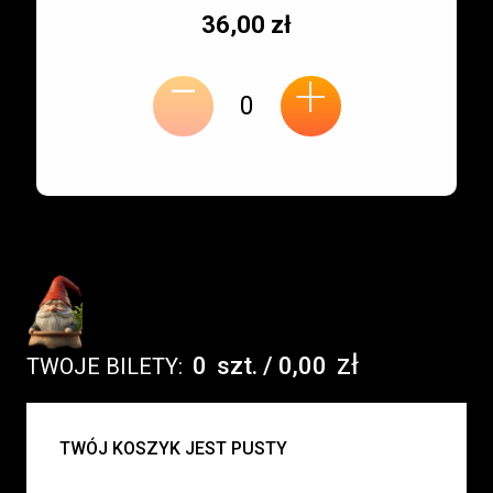
Typ
Cena
36,00 zł
-
miejsca:
jednostkowa:
+
zł
0
szt.
/
0,00
TWOJE BILETY:
UWAGA:
TWÓJ KOSZYK JEST PUSTY