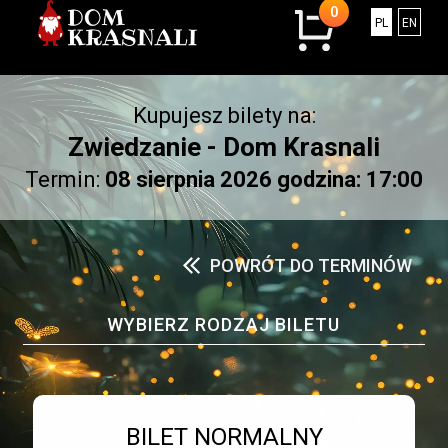
0
0
Polski
Engli
PL
EN
sztuk
w
koszyku.
Kupujesz bilety na:
Łączna
kwota:
Zwiedzanie - Dom Krasnali
0.00
Termin:
08 sierpnia 2026 godzina: 17:00
złotych
POWRÓT DO TERMINÓW
WYBIERZ RODZAJ BILETU
Bilet numer 1
Typ
BILET NORMALNY