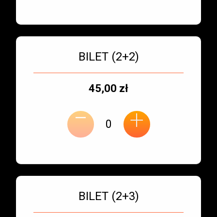
Bilet numer 3
Typ
BILET (2+2)
biletu:
Typ
Cena
45,00 zł
-
miejsca:
jednostkowa:
+
Bilet numer 4
Typ
BILET (2+3)
biletu: