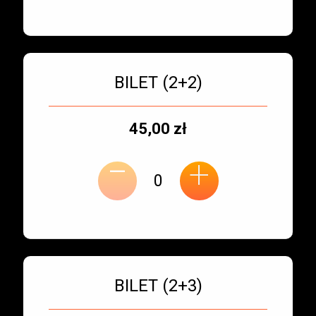
Bilet numer 3
Typ
BILET (2+2)
biletu:
Typ
Cena
45,00 zł
-
miejsca:
jednostkowa:
+
Bilet numer 4
Typ
BILET (2+3)
biletu: