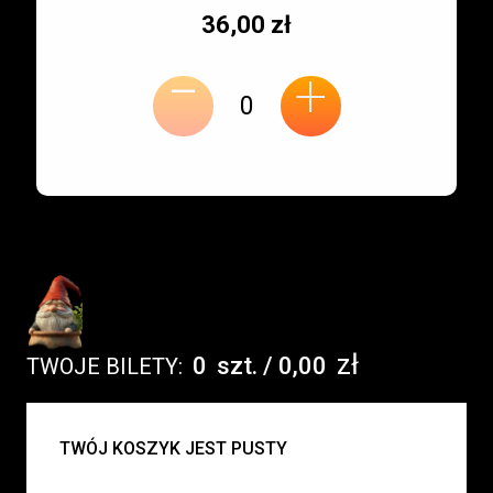
Typ
Cena
36,00 zł
-
miejsca:
jednostkowa:
+
zł
0
szt.
/
0,00
TWOJE BILETY:
UWAGA:
TWÓJ KOSZYK JEST PUSTY