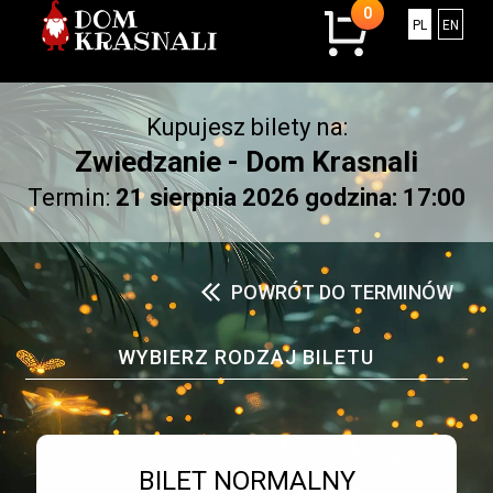
0
0
Polski
Engli
PL
EN
sztuk
w
koszyku.
Kupujesz bilety na:
Łączna
kwota:
Zwiedzanie - Dom Krasnali
0.00
Termin:
21 sierpnia 2026 godzina: 17:00
złotych
POWRÓT DO TERMINÓW
WYBIERZ RODZAJ BILETU
Bilet numer 1
Typ
BILET NORMALNY