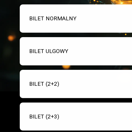
Bilet numer 1
Typ
BILET NORMALNY
biletu:
Bilet numer 2
Typ
BILET ULGOWY
biletu:
Bilet numer 3
Typ
BILET (2+2)
biletu:
Bilet numer 4
Typ
BILET (2+3)
biletu: