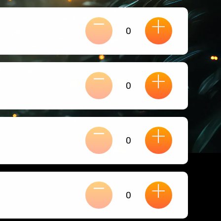
-
+
-
+
-
+
-
+