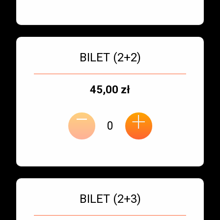
Bilet numer 3
Typ
BILET (2+2)
biletu:
Typ
Cena
45,00 zł
-
miejsca:
jednostkowa:
+
Bilet numer 4
Typ
BILET (2+3)
biletu: