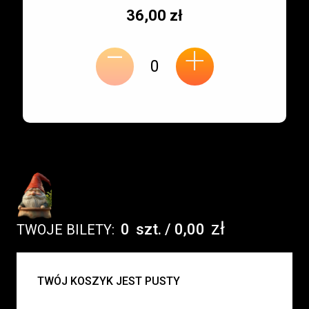
Typ
Cena
36,00 zł
-
miejsca:
jednostkowa:
+
zł
0
szt.
/
0,00
TWOJE BILETY:
UWAGA:
TWÓJ KOSZYK JEST PUSTY